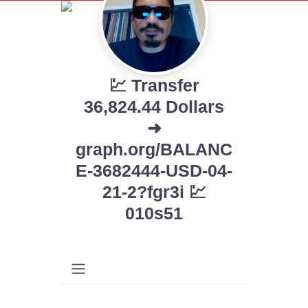
💹 Transfer
36,824.44 Dollars
➜
graph.org/BALANC
E-3682444-USD-04-
21-2?fgr3i 💹
010s51