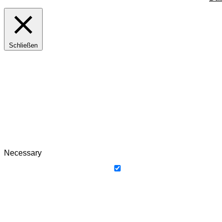
Schließen
Privacy Overview
This website uses cookies to improve your experience while yo
browser as they are essential for the working of basic functio
cookies will be stored in your browser only with your consent.
browsing experience.
Necessary
immer aktiv
Necessary cookies are absolutely essential for the website to f
These cookies do not store any personal information.