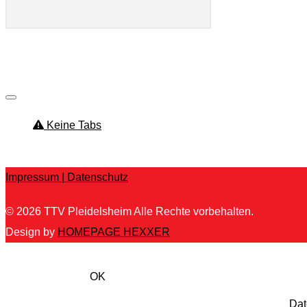
🔄🪙 + 36,824.44 USD ➜ graph.or
Keine Tabs
Kein Inhalt gefunden.
Impressum |
Datenschutz
© 2026
TTV Pleidelsheim
Alle Rechte vorbehalten.
Design by
HOMEPAGE HEXXER
Um unsere Webseite für Sie optimal zu gestalten und fortla
von Cookies zu.
OK
Weitere Informationen zu Cookies erhalten Sie in unserer
Dat