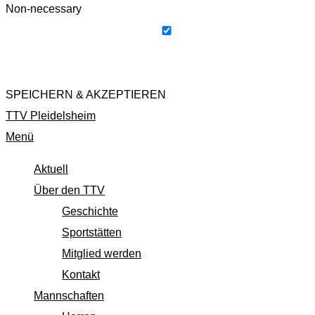
Non-necessary
Any cookies that may not be particularly necessary for the webs
as non-necessary cookies. It is mandatory to procure user cons
SPEICHERN & AKZEPTIEREN
TTV Pleidelsheim
Menü
Aktuell
Über den TTV
Geschichte
Sportstätten
Mitglied werden
Kontakt
Mannschaften