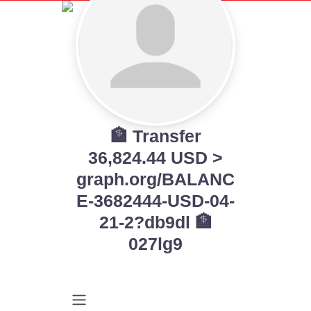
🏦 Transfer
36,824.44 USD >
graph.org/BALANC
E-3682444-USD-04-
21-2?db9dl 🏦
027lg9