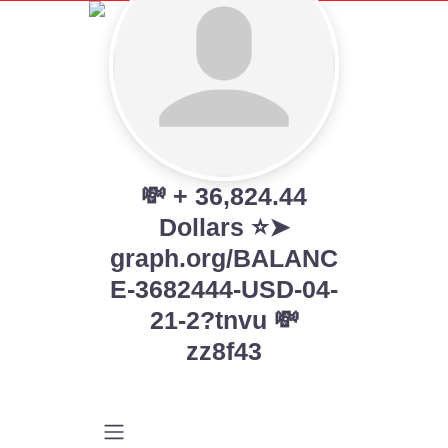
💸 + 36,824.44
Dollars ⭐➤
graph.org/BALANC
E-3682444-USD-04-
21-2?tnvu 💸
zz8f43